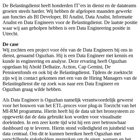
De Belastingdienst heeft honderden IT’ers in dienst en de datateams
groeien steeds harder. Wij hebben de afgelopen maanden gewerkt
aan functies als BI Developer, BI Analist, Data Analist, Informatie
Analist en Data Engineers voor de Belastingdienst. De laatste positie
waar wij aan geholpen hebben is een Data Engineering positie in
Utrecht.
De case
Wij zochten een project voor één van de Data Engineers bij ons in
dienst, genaamd Oguzhan. Hij is een Data Engineer met kennis en
kunde in engineering en analyse. Deze ervaring heeft Oguzhan
opgedaan bij Ahold Delhaize, Action, Cap Gemini, De
Pensioenfonds en ook bij de Belastingdienst. Tijdens de zoektocht
zijn wij in contact gekomen met een van de Hiring Managers van de
Belastingdienst die op zoek was naar een Data Engineer en
Oguzhan graag wilde hebben.
Als Data Engineer is Oguzhan namelijk verantwoordelijk geweest
voor het bouwen van het ETL-proces voor plug-in Toezicht van het
MI-RM programma. Hierin heeft hij de data uit het bronsysteem zo
opgewerkt dat de data gebruikt kon worden voor visualisatie
doeleinden. In een zeer korte tijd wist hij een zeer betrouwbaar
dashboard op te leveren. Hierin stond volledigheid en juistheid van
data centraal. Om dit te kunnen bereiken heeft Oguzhan met
verschillende stakeholders gesproken om de eisen, wensen en het