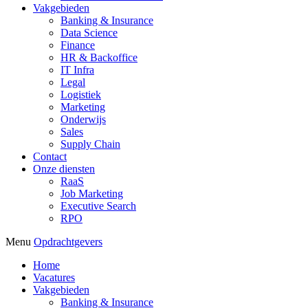
Vakgebieden
Banking & Insurance
Data Science
Finance
HR & Backoffice
IT Infra
Legal
Logistiek
Marketing
Onderwijs
Sales
Supply Chain
Contact
Onze diensten
RaaS
Job Marketing
Executive Search
RPO
Menu
Opdrachtgevers
Home
Vacatures
Vakgebieden
Banking & Insurance