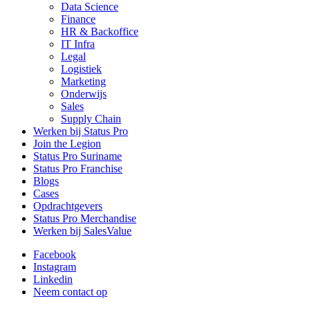
Data Science
Finance
HR & Backoffice
IT Infra
Legal
Logistiek
Marketing
Onderwijs
Sales
Supply Chain
Werken bij Status Pro
Join the Legion
Status Pro Suriname
Status Pro Franchise
Blogs
Cases
Opdrachtgevers
Status Pro Merchandise
Werken bij SalesValue
Facebook
Instagram
Linkedin
Neem contact op